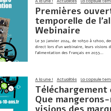
A la une !
Actualités
La capsule tem
Premières ouvert
temporelle de l’a
Webinaire
Le 30 janvier 2024, de 10h30 à 12h00, d
direct lors d’un webinaire, leurs visions 
l’alimentation des Français en 2033...
A la une !
Actualités
La capsule tem
Téléchargement du
Que mangerons-n
visions des marq