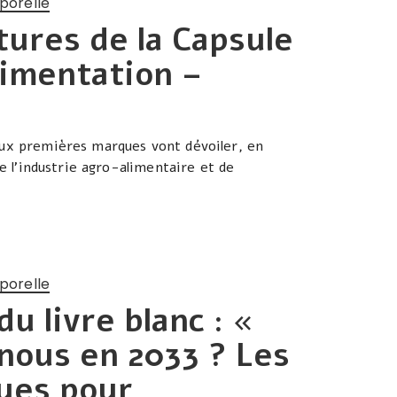
porelle
ures de la Capsule
limentation –
eux premières marques vont dévoiler, en
de l’industrie agro-alimentaire et de
porelle
 livre blanc : «
ous en 2033 ? Les
ues pour