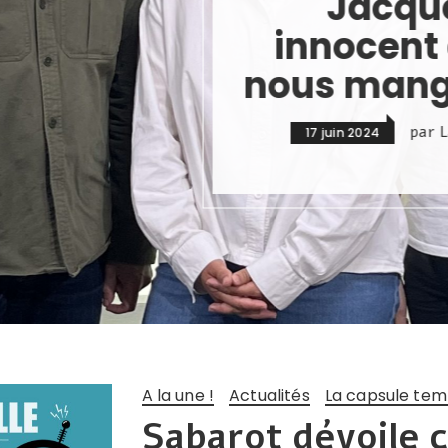
Jacquet Brossard et
innocent dévoilent ce qu
us mangerons dans 10 
par
La capsule temporelle de l'alimentation
17 juin 2024
A la une !
Actualités
La capsule tem
Sabarot dévoile 