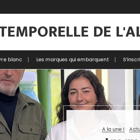
 TEMPORELLE DE L'A
vre blanc
Les marques qui embarquent
S’insc
A la une !
Actualités
La capsule temporelle