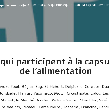
Les marques qui embarquent dans la capsule tempore
apsule temporelle
ui participent à la caps
de l’alimentation
vore Food, Béghin Say, St Hubert, Delpierre, Cerebos, Dauna
Bonduelle, Harrys, Yacon&Co, Mowi, Croustipate, Cidou, Les
 Mamet, le Marché Occitan, William Saurin, Stoeffler, Savéo
ture Addicts, Picadeli, Carte Noire, Tottems, Francine, Candi