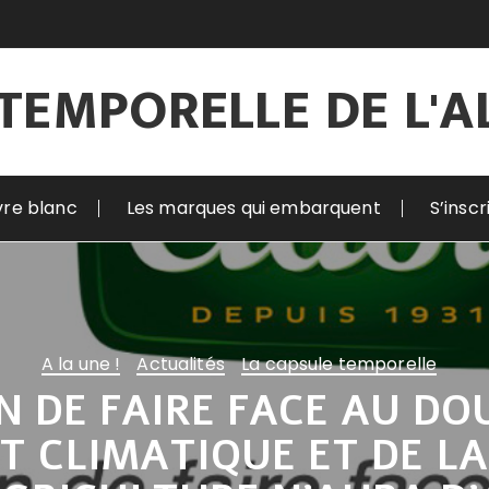
TEMPORELLE DE L'
vre blanc
Les marques qui embarquent
S’insc
A la une !
Actualités
La capsule temporelle
IN DE FAIRE FACE AU D
 CLIMATIQUE ET DE L