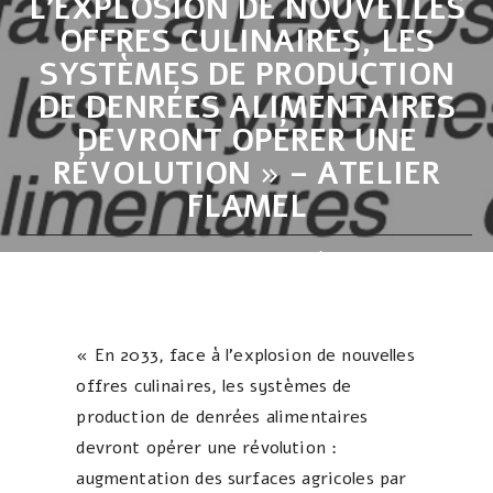
L’EXPLOSION DE NOUVELLES
OFFRES CULINAIRES, LES
SYSTÈMES DE PRODUCTION
DE DENRÉES ALIMENTAIRES
DEVRONT OPÉRER UNE
RÉVOLUTION » – ATELIER
FLAMEL
Page d'accueil
Actualités
« En 2033, face à l’explosion de nouvelles offres culinaires,
les systèmes de production de denrées alimentaires devront
opérer une révolution » – ATELIER FLAMEL
« En 2033, face à l’explosion de nouvelles
offres culinaires, les systèmes de
production de denrées alimentaires
devront opérer une révolution :
augmentation des surfaces agricoles par