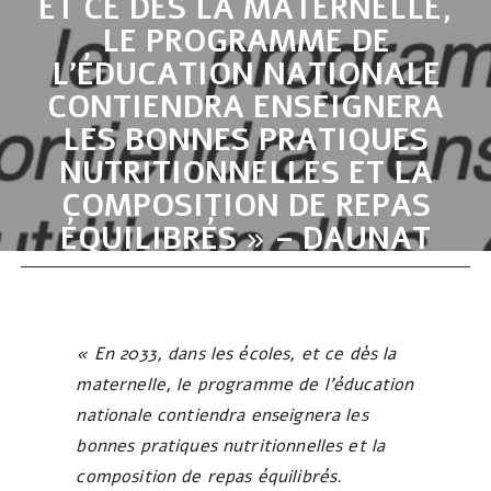
ET CE DÈS LA MATERNELLE,
LE PROGRAMME DE
L’ÉDUCATION NATIONALE
CONTIENDRA ENSEIGNERA
LES BONNES PRATIQUES
NUTRITIONNELLES ET LA
COMPOSITION DE REPAS
ÉQUILIBRÉS » – DAUNAT
Page d'accueil
Actualités
« En 2033, dans les écoles, et ce dès la maternelle, le
programme de l’éducation nationale contiendra enseignera
« En 2033, dans les écoles, et ce dès la
les bonnes pratiques nutritionnelles et la composition de
repas équilibrés » – DAUNAT
maternelle, le programme de l’éducation
nationale contiendra enseignera les
bonnes pratiques nutritionnelles et la
composition de repas équilibrés.