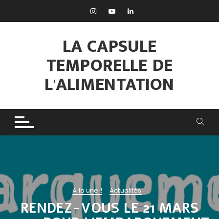
Aller
au
contenu
LA CAPSULE
TEMPORELLE DE
L'ALIMENTATION
A la une !
Actualités
RENDEZ-VOUS LE 21 MARS