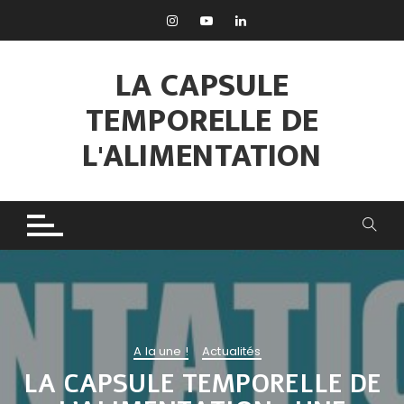
Aller
au
contenu
LA CAPSULE
TEMPORELLE DE
L'ALIMENTATION
A la une !
Actualités
LA CAPSULE TEMPORELLE DE