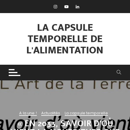
Aller
au
contenu
LA CAPSULE
TEMPORELLE DE
L'ALIMENTATION
A la une !
Actualités
La capsule temporelle
« EN 2033, SAVOIR D’OÙ