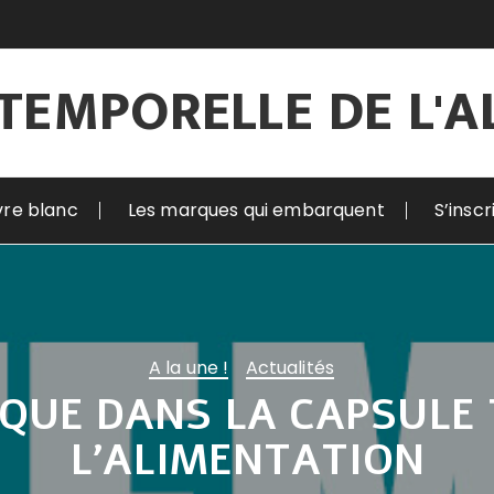
TEMPORELLE DE L'
vre blanc
Les marques qui embarquent
S’insc
A la une !
Actualités
QUE DANS LA CAPSULE
L’ALIMENTATION