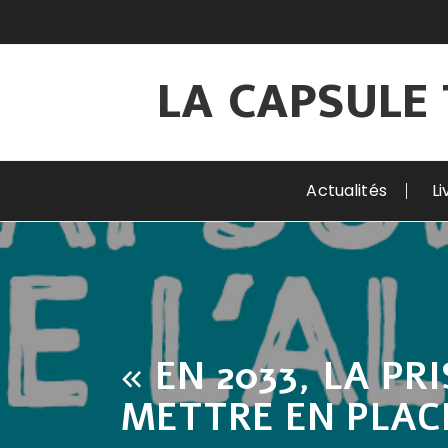
Aller
au
contenu
LA CAPSULE 
Actualités
Li
« EN 2033, LA P
METTRE EN PLAC