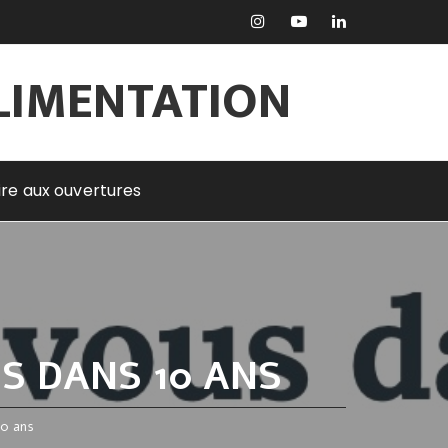
ALIMENTATION
rire aux ouvertures
S DANS 10 ANS
10 ans