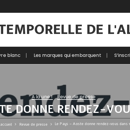
TEMPORELLE DE L'
vre blanc
Les marques qui embarquent
S’insc
A la une !
Revue de presse
STE DONNE RENDEZ-VOU
Le Pays – Aoste donne rendez-vous dans 
accueil
Revue de presse